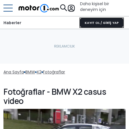
Daha kişisel bir
deneyim için
Haberler
KAYIT OL / GİRİŞ YAP
Ana Sayfa
BMW
X2
Fotoğraflar
Fotoğraflar - BMW X2 casus
video