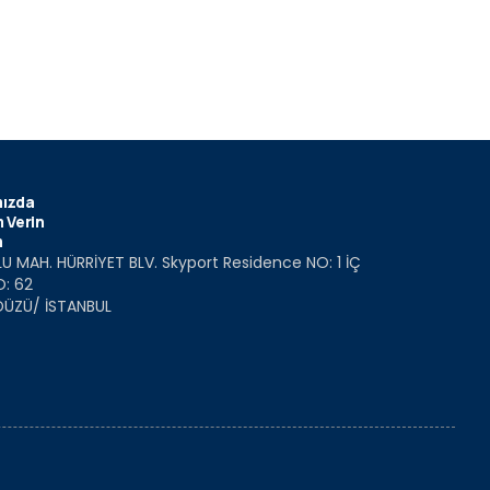
ızda
 Verin
m
U MAH. HÜRRİYET BLV. Skyport Residence NO: 1 İÇ
O: 62
DÜZÜ/ İSTANBUL