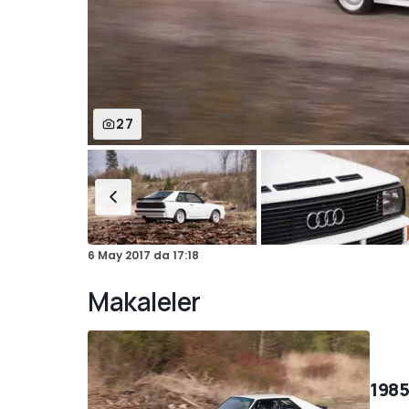
27
6 May 2017
da
17:18
Makaleler
1985