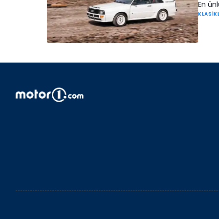
En ünl
KLASİK