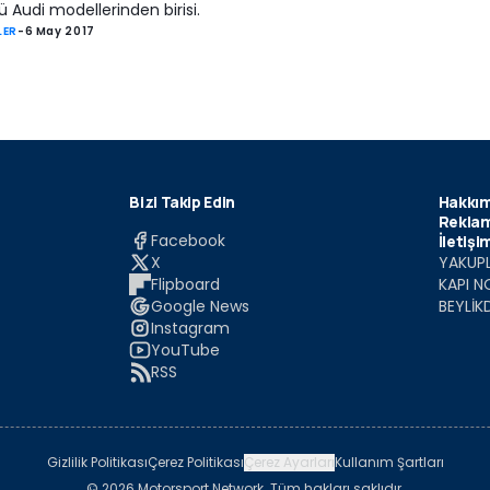
ü Audi modellerinden birisi.
LER
-
6 May 2017
Bizi Takip Edin
Hakkım
Reklam
Facebook
İletişi
X
YAKUPL
Flipboard
KAPI N
Google News
BEYLİK
Instagram
YouTube
RSS
Gizlilik Politikası
Çerez Politikası
Çerez Ayarları
Kullanım Şartları
© 2026 Motorsport Network. Tüm hakları saklıdır.