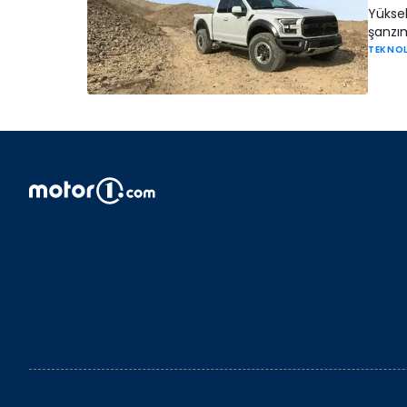
Yüksek
şanzım
TEKNO