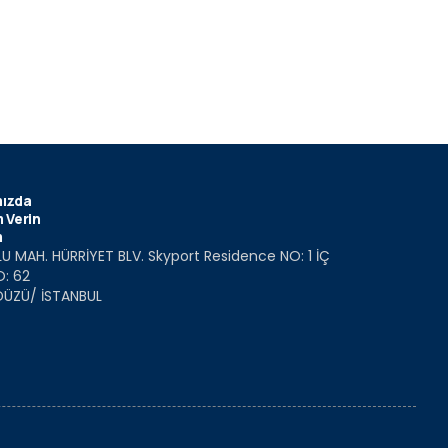
ızda
 Verin
m
U MAH. HÜRRİYET BLV. Skyport Residence NO: 1 İÇ
O: 62
DÜZÜ/ İSTANBUL