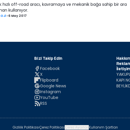
 hızlı off-road aracı, kavramaya ve mekanik bağa sahip bir ara
an kullanıyor.
LOJİ
-
6 May 2017
Bizi Takip Edin
Hakkım
Reklam
Facebook
İletişi
X
YAKUPL
Flipboard
KAPI N
Google News
BEYLİK
Instagram
YouTube
RSS
Gizlilik Politikası
Çerez Politikası
Çerez Ayarları
Kullanım Şartları