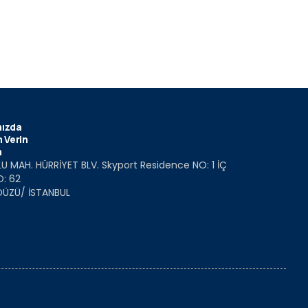
ızda
 Verin
m
U MAH. HÜRRİYET BLV. Skyport Residence NO: 1 İÇ
O: 62
DÜZÜ/ İSTANBUL