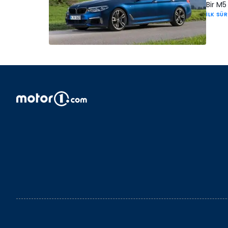
Bir M5
İLK SÜ