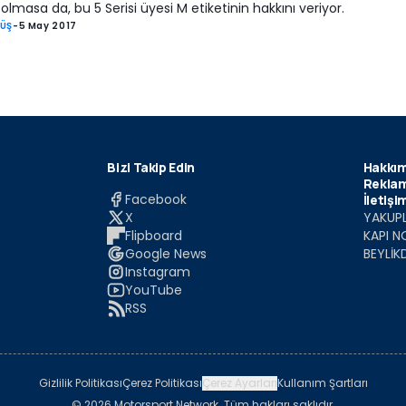
 olmasa da, bu 5 Serisi üyesi M etiketinin hakkını veriyor.
RÜŞ
-
5 May 2017
Bizi Takip Edin
Hakkım
Reklam
Facebook
İletişi
X
YAKUPL
Flipboard
KAPI N
Google News
BEYLİK
Instagram
YouTube
RSS
Gizlilik Politikası
Çerez Politikası
Çerez Ayarları
Kullanım Şartları
© 2026 Motorsport Network. Tüm hakları saklıdır.