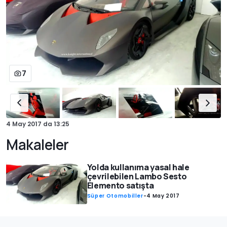
7
4 May 2017
da
13:25
Makaleler
Yolda kullanıma yasal hale
çevrilebilen Lambo Sesto
Elemento satışta
Süper Otomobiller
-
4 May 2017