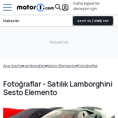
Daha kişisel bir
deneyim için
Haberler
KAYIT OL / GİRİŞ YAP
Ana Sayfa
Lamborghini
Sesto Elemento
Fotoğraflar
Fotoğraflar - Satılık Lamborghini
Sesto Elemento