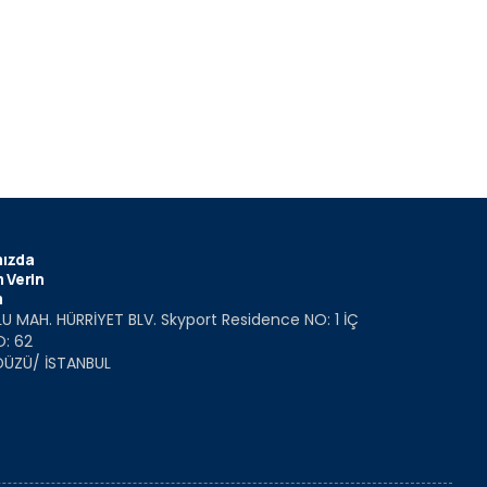
ızda
 Verin
m
U MAH. HÜRRİYET BLV. Skyport Residence NO: 1 İÇ
O: 62
DÜZÜ/ İSTANBUL