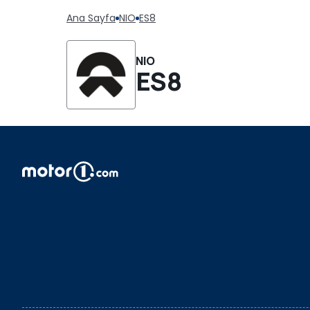
Ana Sayfa
NIO
ES8
NIO
ES8