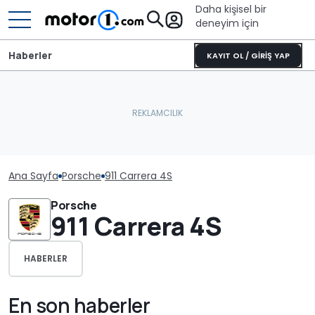
Daha kişisel bir
deneyim için
Haberler
KAYIT OL / GİRİŞ YAP
Ana Sayfa
Porsche
911 Carrera 4S
Porsche
911 Carrera 4S
HABERLER
En son haberler