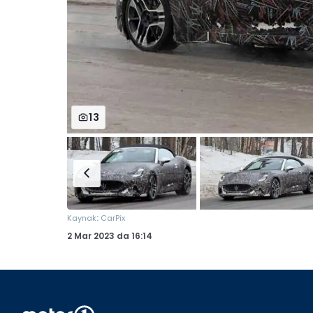
13
:
Kaynak
CarPix
2 Mar 2023
da
16:14