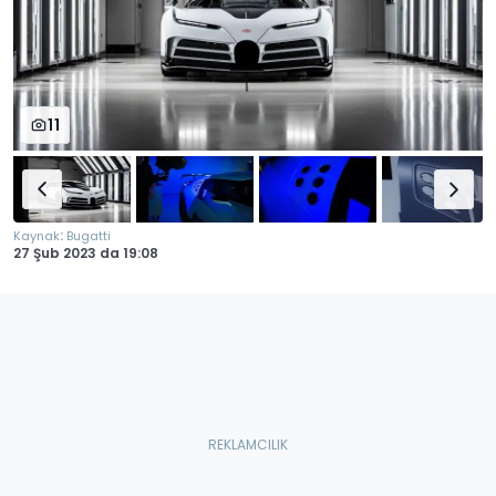
11
:
Kaynak
Bugatti
27 Şub 2023
da
19:08