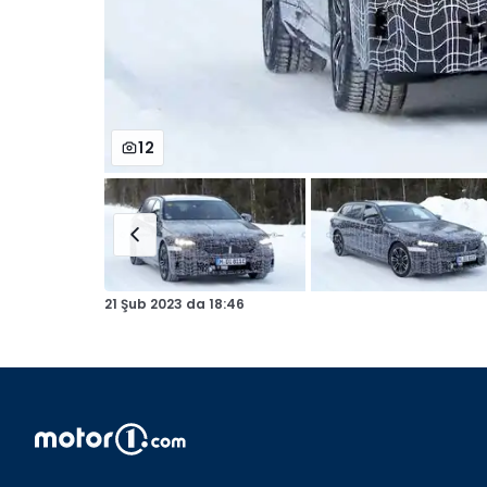
12
21 Şub 2023
da
18:46