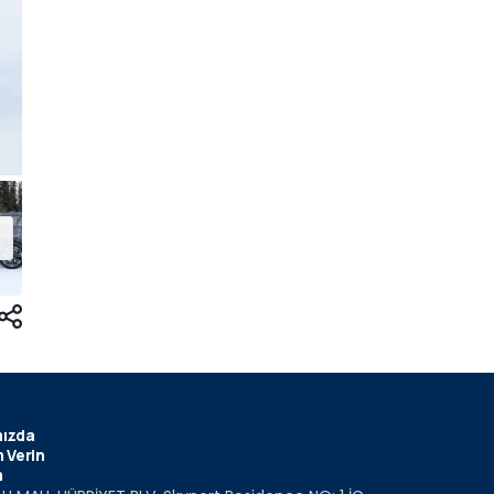
ızda
 Verin
m