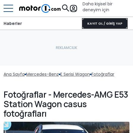
Daha kişisel bir
deneyim için
Haberler
KAYIT OL / GİRİŞ YAP
Ana Sayfa
Mercedes-Benz
E Serisi Wagon
Fotoğraflar
Fotoğraflar - Mercedes-AMG E53
Station Wagon casus
fotoğrafları