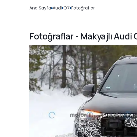
Ana Sayfa
Audi
Q7
Fotoğraflar
Fotoğraflar - Makyajlı Audi