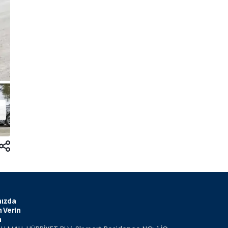
ızda
 Verin
m