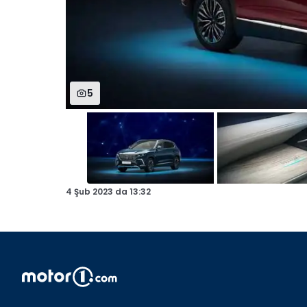
5
4 Şub 2023
da
13:32