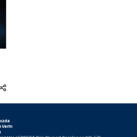
ızda
 Verin
m