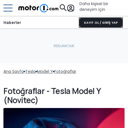
Daha kişisel bir
deneyim için
Haberler
KAYIT OL / GİRİŞ YAP
Ana Sayfa
Tesla
Model Y
Fotoğraflar
Fotoğraflar - Tesla Model Y
(Novitec)