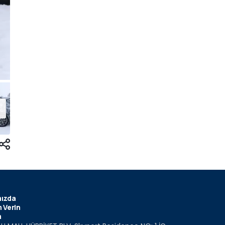
ızda
 Verin
m