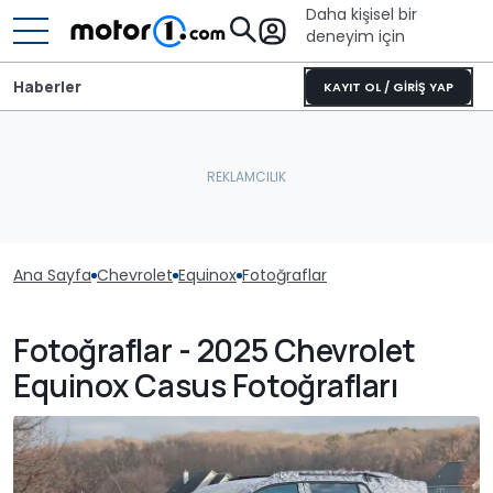
Daha kişisel bir
deneyim için
Haberler
KAYIT OL / GİRİŞ YAP
Ana Sayfa
Chevrolet
Equinox
Fotoğraflar
Fotoğraflar - 2025 Chevrolet
Equinox Casus Fotoğrafları