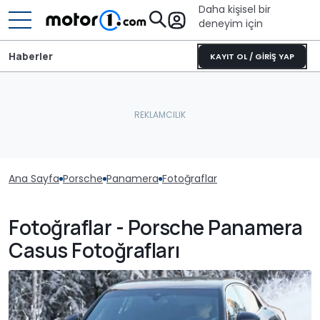
Daha kişisel bir
deneyim için
Haberler
KAYIT OL / GİRİŞ YAP
Ana Sayfa
Porsche
Panamera
Fotoğraflar
Fotoğraflar - Porsche Panamera
Casus Fotoğrafları