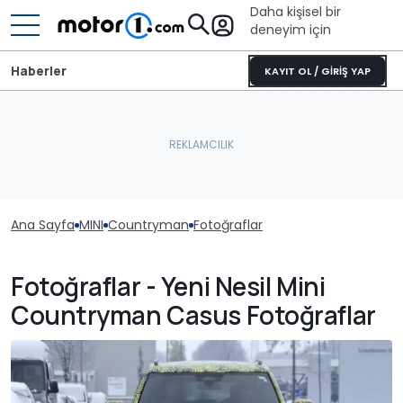
Daha kişisel bir
deneyim için
Haberler
KAYIT OL / GİRİŞ YAP
Ana Sayfa
MINI
Countryman
Fotoğraflar
Fotoğraflar - Yeni Nesil Mini
Countryman Casus Fotoğraflar