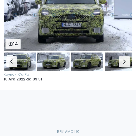
14
:
Kaynak
CarPix
16 Ara 2022
da
09:51