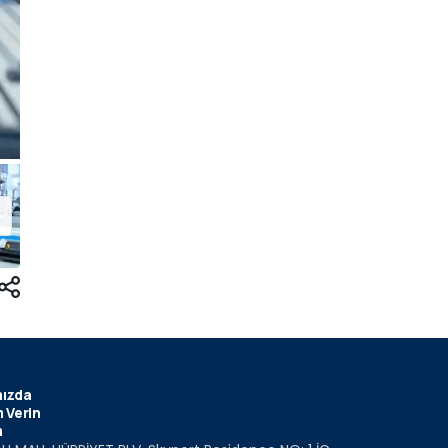
ızda
 Verin
m