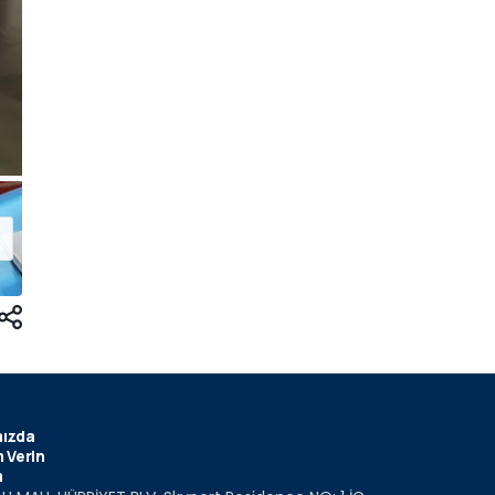
ızda
 Verin
m