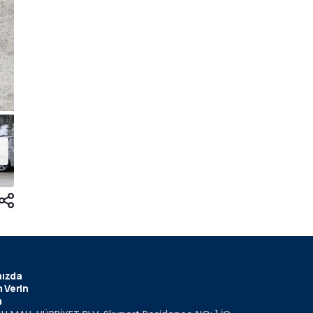
ızda
 Verin
m