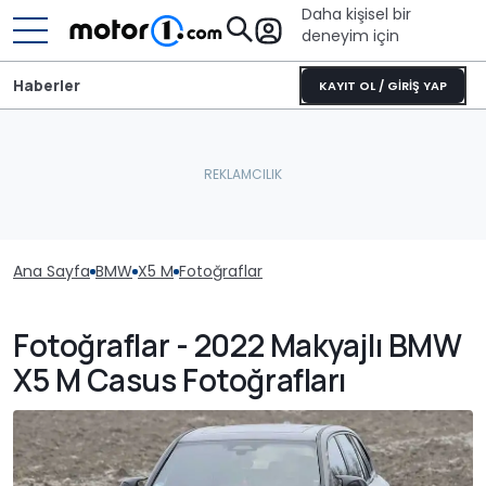
Daha kişisel bir
deneyim için
Haberler
KAYIT OL / GİRİŞ YAP
Ana Sayfa
BMW
X5 M
Fotoğraflar
Fotoğraflar - 2022 Makyajlı BMW
X5 M Casus Fotoğrafları