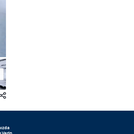
ızda
 Verin