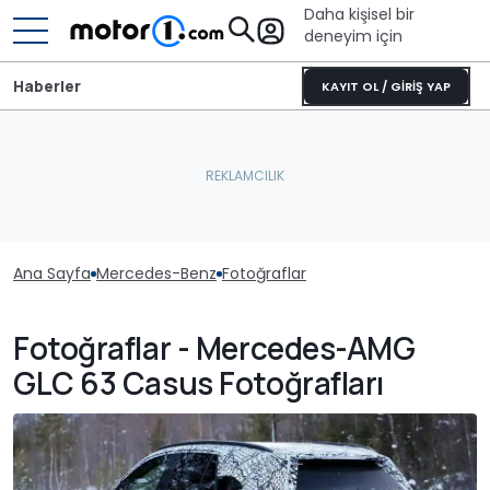
Daha kişisel bir
deneyim için
Haberler
KAYIT OL / GİRİŞ YAP
Ana Sayfa
Mercedes-Benz
Fotoğraflar
Fotoğraflar - Mercedes-AMG
GLC 63 Casus Fotoğrafları