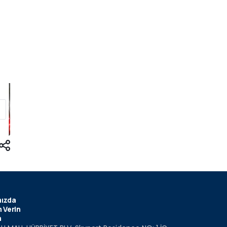
ızda
 Verin
m