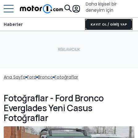
Daha kişisel bir
deneyim için
Haberler
KAYIT OL / GİRİŞ YAP
Ana Sayfa
Ford
Bronco
Fotoğraflar
Fotoğraflar - Ford Bronco
Everglades Yeni Casus
Fotoğraflar