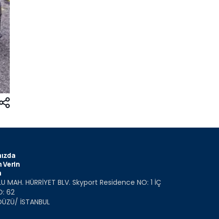
ızda
 Verin
m
U MAH. HÜRRİYET BLV. Skyport Residence NO: 1 İÇ
O: 62
DÜZÜ/ İSTANBUL