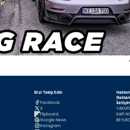
Bizi Takip Edin
Hakkım
Reklam
Facebook
İletişi
X
YAKUPL
Flipboard
KAPI N
Google News
BEYLİK
Instagram