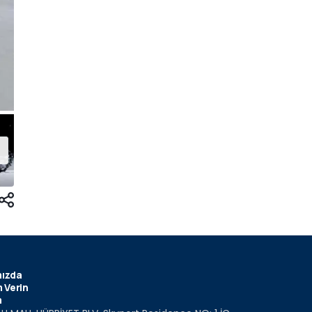
ızda
 Verin
m