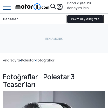
Daha kişisel bir
deneyim için
Haberler
KAYIT OL / GİRİŞ YAP
Ana Sayfa
Polestar
Fotoğraflar
Fotoğraflar - Polestar 3
Teaser'ları