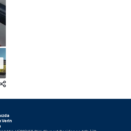
ızda
 Verin
m