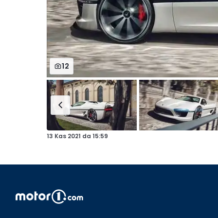
12
13 Kas 2021
da
15:59