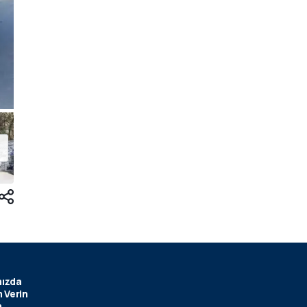
ızda
 Verin
m