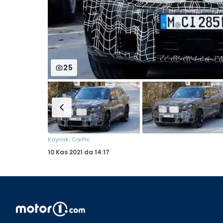
25
:
Kaynak
CarPix
10 Kas 2021
da
14:17