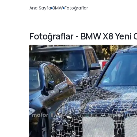
Ana Sayfa
BMW
Fotoğraflar
Fotoğraflar - BMW X8 Yeni 