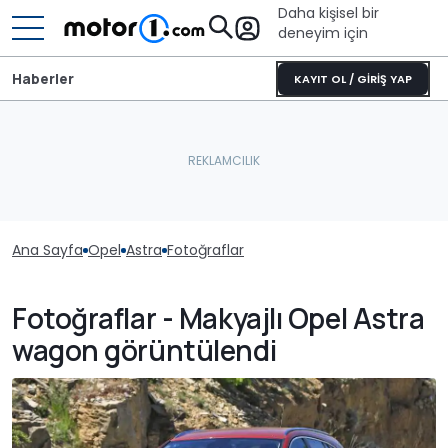
Daha kişisel bir
deneyim için
Haberler
KAYIT OL / GİRİŞ YAP
Ana Sayfa
Opel
Astra
Fotoğraflar
Fotoğraflar - Makyajlı Opel Astra
wagon görüntülendi