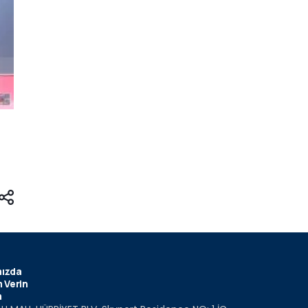
ızda
 Verin
m