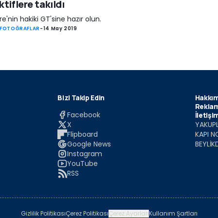
ktiflere takıldı
ere'nin hakiki GT'sine hazır olun.
 FOTOĞRAFLAR
-
14 May 2019
Bizi Takip Edin
Hakkım
Reklam
Facebook
İletişi
X
YAKUPL
Flipboard
KAPI N
Google News
BEYLİK
Instagram
YouTube
RSS
Gizlilik Politikası
Çerez Politikası
Çerez Ayarları
Kullanım Şartları