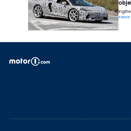
obje
İngilt
CASUS