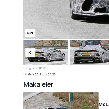
9
:
Fotoğraf
CARPIX
14 May 2019
da
00:23
Makaleler
McLa