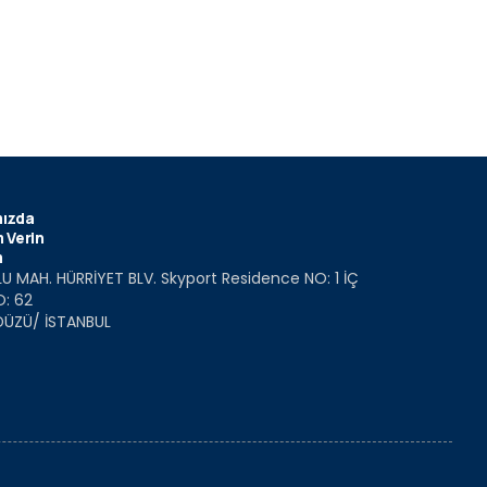
ızda
 Verin
m
U MAH. HÜRRİYET BLV. Skyport Residence NO: 1 İÇ
O: 62
DÜZÜ/ İSTANBUL