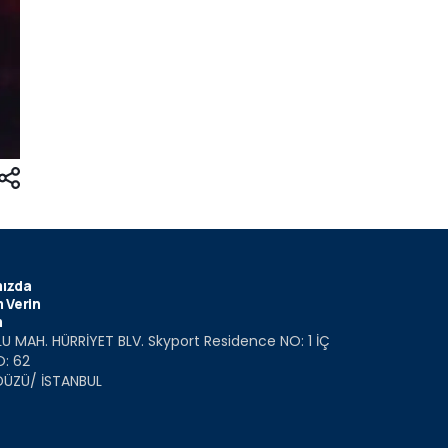
ızda
 Verin
m
U MAH. HÜRRİYET BLV. Skyport Residence NO: 1 İÇ
O: 62
DÜZÜ/ İSTANBUL