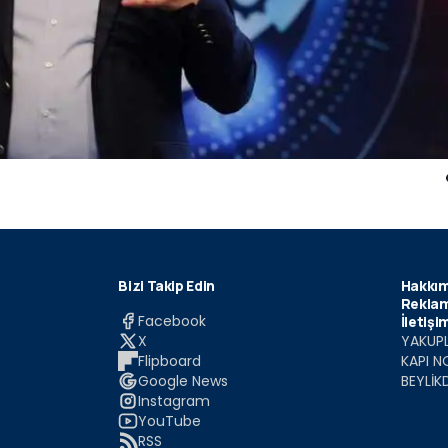
Bizi Takip Edin
Hakkım
Reklam
Facebook
İletişi
X
YAKUPL
Flipboard
KAPI N
Google News
BEYLİK
Instagram
YouTube
RSS