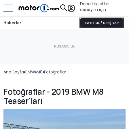
Daha kişisel bir
deneyim için
Haberler
KAYIT OL / GİRİŞ YAP
Ana Sayfa
BMW
M8
Fotoğraflar
Fotoğraflar - 2019 BMW M8
Teaser'ları