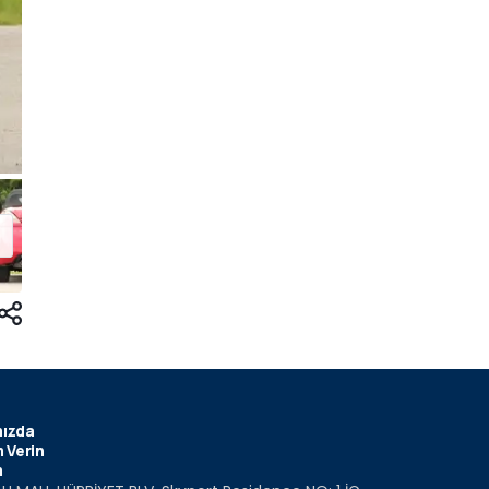
ızda
 Verin
m