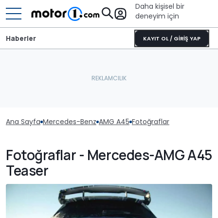
Daha kişisel bir
deneyim için
Haberler
KAYIT OL / GİRİŞ YAP
Ana Sayfa
Mercedes-Benz
AMG A45
Fotoğraflar
Fotoğraflar - Mercedes-AMG A45
Teaser