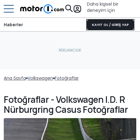
Daha kişisel bir
deneyim için
Haberler
KAYIT OL / GİRİŞ YAP
Ana Sayfa
Volkswagen
Fotoğraflar
Fotoğraflar - Volkswagen I.D. R
Nürburgring Casus Fotoğraflar