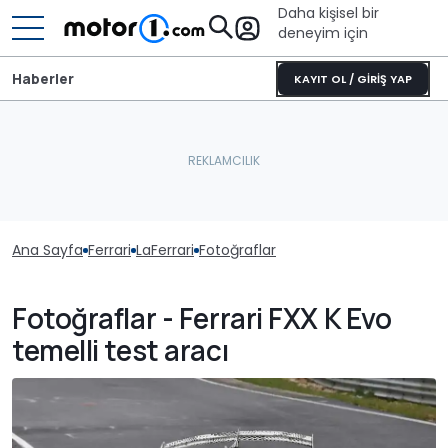
Daha kişisel bir
deneyim için
Haberler
KAYIT OL / GİRİŞ YAP
Ana Sayfa
Ferrari
LaFerrari
Fotoğraflar
Fotoğraflar - Ferrari FXX K Evo
temelli test aracı