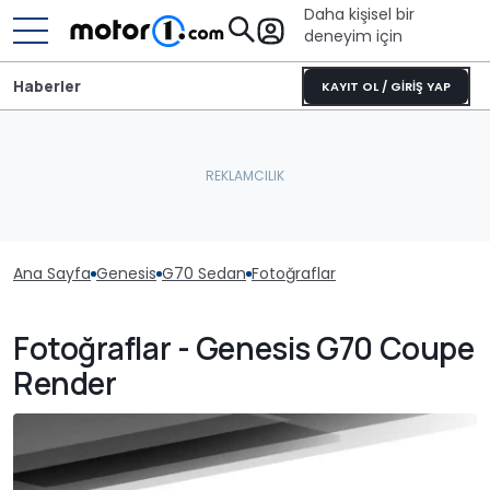
Daha kişisel bir
deneyim için
Haberler
KAYIT OL / GİRİŞ YAP
Ana Sayfa
Genesis
G70 Sedan
Fotoğraflar
Fotoğraflar - Genesis G70 Coupe
Render