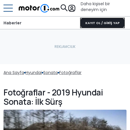
Daha kişisel bir
deneyim için
Haberler
KAYIT OL / GİRİŞ YAP
Ana Sayfa
Hyundai
Sonata
Fotoğraflar
Fotoğraflar - 2019 Hyundai
Sonata: İlk Sürş