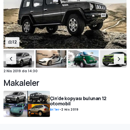
12
2 Nis 2019
da
14:30
Makaleler
Çin'de kopyası bulunan 12
otomobil
En'ler
-
2 Nis 2019