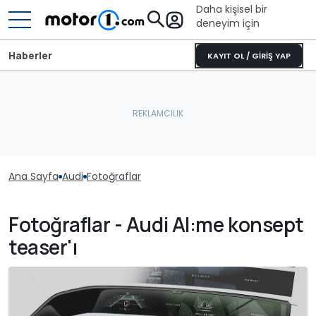
Daha kişisel bir
deneyim için
Haberler
KAYIT OL / GİRİŞ YAP
Ana Sayfa
Audi
Fotoğraflar
Fotoğraflar - Audi AI:me konsept
teaser'ı