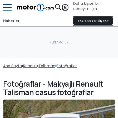
Daha kişisel bir
deneyim için
Haberler
KAYIT OL / GİRİŞ YAP
Ana Sayfa
Renault
Talisman
Fotoğraflar
Fotoğraflar - Makyajlı Renault
Talisman casus fotoğraflar