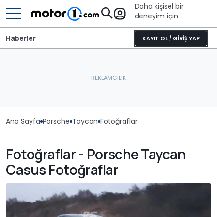
Daha kişisel bir
deneyim için
Haberler
KAYIT OL / GİRİŞ YAP
Ana Sayfa
Porsche
Taycan
Fotoğraflar
Fotoğraflar - Porsche Taycan
Casus Fotoğraflar