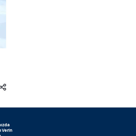
ızda
 Verin
m