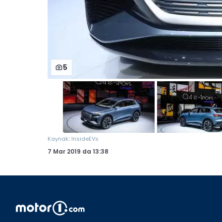
5
:
Kaynak
InsideEVs
7 Mar 2019
da
13:38