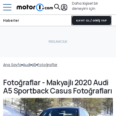
Daha kişisel bir
deneyim için
Haberler
KAYIT OL / GİRİŞ YAP
Ana Sayfa
Audi
A5
Fotoğraflar
Fotoğraflar - Makyajlı 2020 Audi
A5 Sportback Casus Fotoğrafları