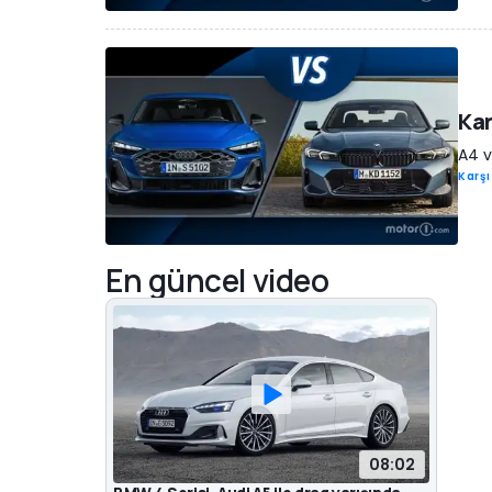
Kar
A4 v
Karşı
En güncel video
08:02