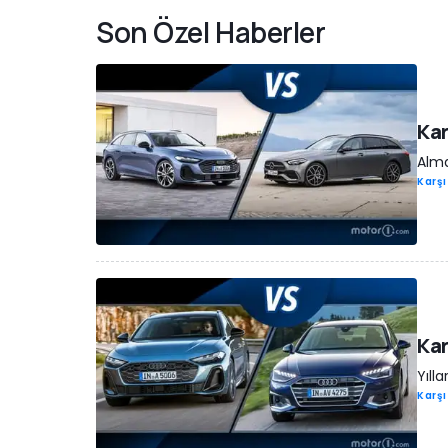
Son Özel Haberler
Kar
Alma
Karşı
Kar
Yıll
Karşı