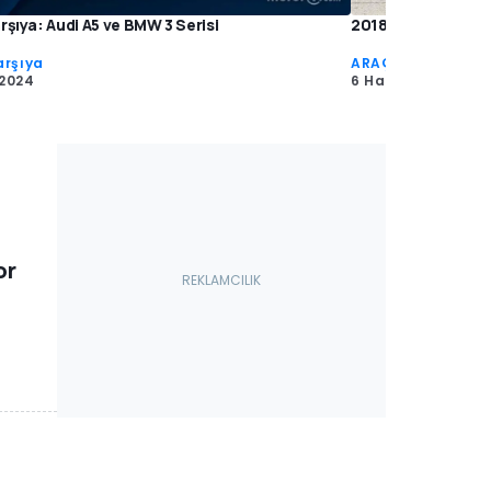
rşıya: Audi A5 ve BMW 3 Serisi
2018 Audi A5 Coup
arşıya
ARAÇ TESTLERİ
 2024
6 Haz 2017
or