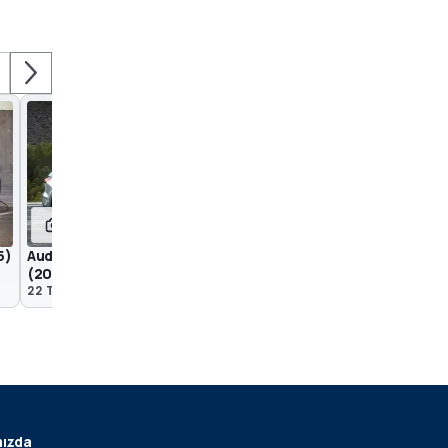
18
36
5)
Audi A5 Avant (2024) vs. Audi A4 Avant
Audi A5 (2024)
(2024)
22 Tem 2024
16 Tem 2024
ızda