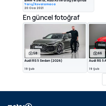
BMW 4 Serisi, Audi A5 ile drag yarışında
Yarış/Kovalamaca
20 Oca 2021
En güncel fotoğraf
58
66
Audi RS 5 Sedan (2026)
Audi RS 5 
19 Şub
19 Şub