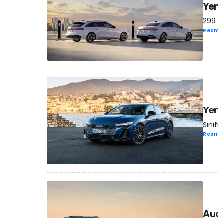
Yen
299 
Resm
Yen
Sınıf
Resm
Aud