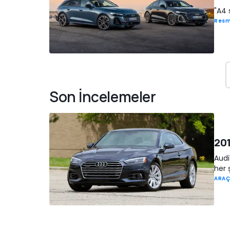
"A4 
Resm
Son İncelemeler
201
Audi
her 
ARAÇ